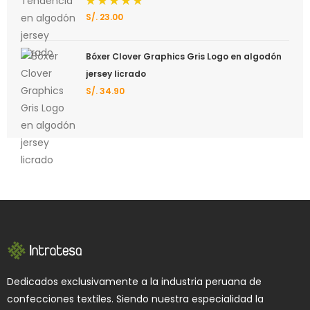
S/.
23.00
Valorado
con
5.00
de 5
Bóxer Clover Graphics Gris Logo en algodón
jersey licrado
S/.
34.90
Dedicados exclusivamente a la industria peruana de
confecciones textiles. Siendo nuestra especialidad la