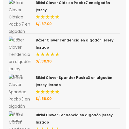
Bikini Clover Clásico Pack x7 en algodón
jersey
S/.
87.00
Valorado
con
5.00
de 5
Bóxer Clover Tendencia en algodón jersey
licrado
S/.
30.90
Valorado
con
5.00
de 5
Bikini Clover Spandex Pack x3 en algodón
jersey licrado
S/.
58.00
Valorado
con
5.00
de 5
Bikini Clover Tendencia en algodón jersey
licrado