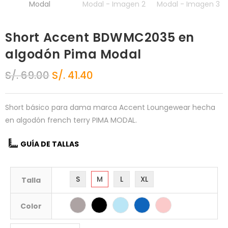
Short Accent BDWMC2035 en
algodón Pima Modal
S/.
69.00
S/.
41.40
Short básico para dama marca Accent Loungewear hecha
en algodón french terry PIMA MODAL.
GUÍA DE TALLAS
S
M
L
XL
Talla
Color