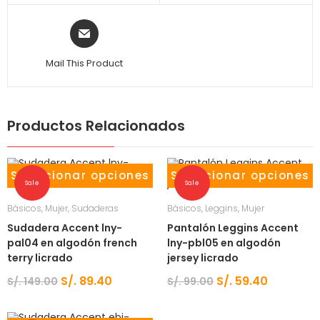
Mail This Product
Productos Relacionados
Seleccionar opciones
Seleccionar opciones
Sale
Sale
Básicos
,
Mujer
,
Sudaderas
Básicos
,
Leggins
,
Mujer
Sudadera Accent lny-
Pantalón Leggins Accent
pal04 en algodón french
lny-pbl05 en algodón
terry licrado
jersey licrado
S/.
89.40
S/.
59.40
S/.
149.00
S/.
99.00