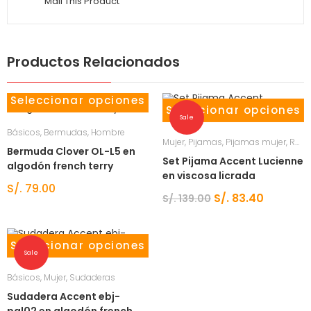
Mail This Product
Productos Relacionados
Seleccionar opciones
Seleccionar opciones
Sale
Básicos
,
Bermudas
,
Hombre
Mujer
,
Pijamas
,
Pijamas mujer
,
Ropa de dormir
Bermuda Clover OL-L5 en
Set Pijama Accent Lucienne
algodón french terry
en viscosa licrada
S/.
79.00
S/.
83.40
S/.
139.00
Seleccionar opciones
Sale
Básicos
,
Mujer
,
Sudaderas
Sudadera Accent ebj-
pal02 en algodón french