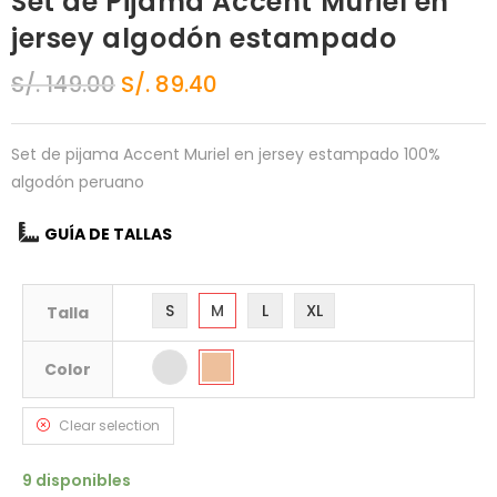
Set de Pijama Accent Muriel en
jersey algodón estampado
S/.
149.00
S/.
89.40
Set de pijama Accent Muriel en jersey estampado 100%
algodón peruano
GUÍA DE TALLAS
S
M
L
XL
Talla
Color
Clear selection
9 disponibles