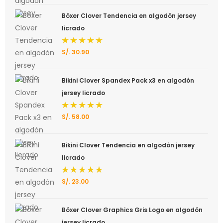
de 5
Bóxer Clover Tendencia en algodón jersey
licrado
S/.
30.90
Valorado
con
5.00
de 5
Bikini Clover Spandex Pack x3 en algodón
jersey licrado
S/.
58.00
Valorado
con
5.00
de 5
Bikini Clover Tendencia en algodón jersey
licrado
S/.
23.00
Valorado
con
5.00
de 5
Bóxer Clover Graphics Gris Logo en algodón
jersey licrado