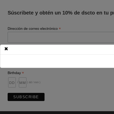
Súscribete y obtén un 10% de dscto en tu 
*
Dirección de correo electrónico
×
*
Nombre
*
Birthday
/
( dd / mm )