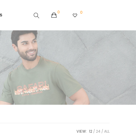
0
0
S
VIEW:
12
24
ALL