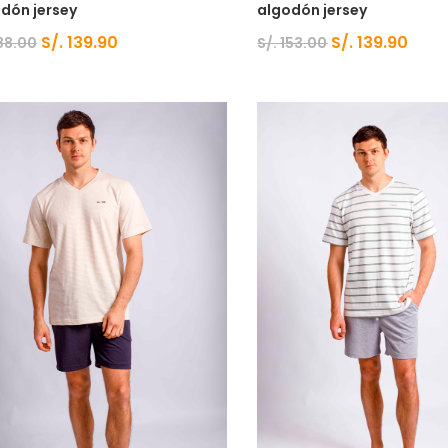
dón jersey
algodón jersey
S/.
139.90
S/.
139.90
88.00
S/.
153.00