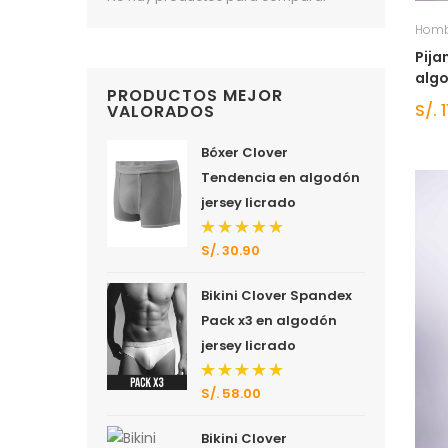
Homb
Pija
algo
PRODUCTOS MEJOR
S/.
1
VALORADOS
Bóxer Clover
Tendencia en algodón
jersey licrado
S/.
30.90
Valorado
con
5.00
de 5
Bikini Clover Spandex
Pack x3 en algodón
jersey licrado
S/.
58.00
Valorado
con
5.00
de 5
Bikini Clover