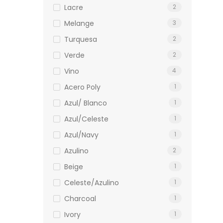
Lacre
2
Melange
3
Turquesa
2
Verde
2
Vino
4
Acero Poly
1
Azul/ Blanco
1
Azul/celeste
1
Azul/navy
1
Azulino
2
Beige
1
Celeste/azulino
1
Charcoal
1
Ivory
1