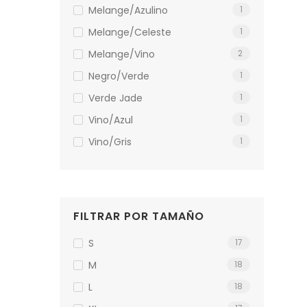
Melange/Azulino
1
Melange/celeste
1
Melange/vino
2
Negro/verde
1
Verde Jade
1
Vino/Azul
1
Vino/Gris
1
FILTRAR POR TAMAÑO
S
17
M
18
L
18