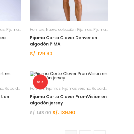
mas
pa de dormir hombre
,
Pijamas verano
Hombre
,
Ropa de dormir hombre
,
Nueva colección
,
Pijamas
,
Ropa de dormir hombre
,
Pijamas verano
,
Ropa 
bec
Pijama Corto Clover Denver en
algodón PIMA
S/.
129.90
Sale
mbre
no
,
Ropa de dormir hombre
Hombre
,
Pijamas
,
Ropa de dormir hombre
,
Pijamas verano
,
Ropa de dormir hombre
rt en
Pijama Corto Clover PromVision en
algodón jersey
S/.
139.90
S/.
148.00