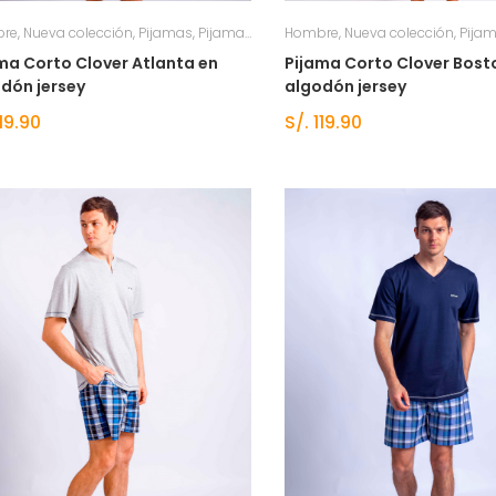
re
,
Nueva colección
,
Pijamas
,
Pijamas verano
Hombre
,
Ropa de dormir hombre
,
Nueva colección
,
Pija
,
Ro
ma Corto Clover Atlanta en
Pijama Corto Clover Bost
dón jersey
algodón jersey
19.90
S/.
119.90