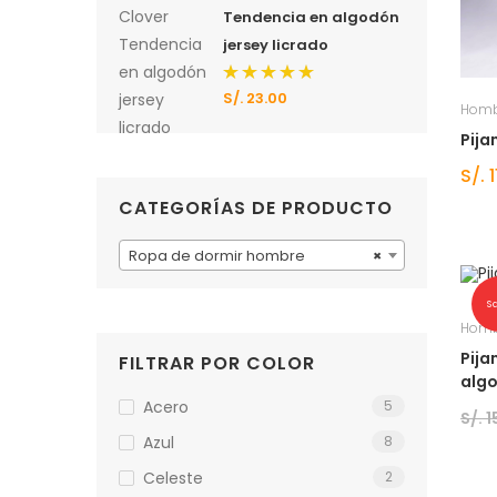
Tendencia en algodón
jersey licrado
S/.
23.00
Valorado
Homb
con
5.00
de 5
Pija
S/.
1
CATEGORÍAS DE PRODUCTO
Ropa de dormir hombre
×
S
Homb
Pija
FILTRAR POR COLOR
algo
Acero
5
S/.
1
Azul
8
Celeste
2