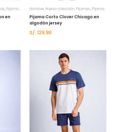
mas
pa de dormir hombre
,
Pijamas verano
Hombre
,
Ropa de dormir hombre
,
Nueva colección
,
Pijamas
,
Ropa de dormir hombre
,
Pijamas verano
,
Ropa 
on en
Pijama Corto Clover Chicago en
algodón jersey
S/.
129.90