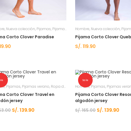
re
,
Nueva colección
,
Pijamas
,
Pijamas verano
Hombre
,
Ropa de dormir hombre
,
Nueva colección
,
Pija
,
Ro
ma Corto Clover Paradise
Pijama Corto Clover Que
19.90
S/.
119.90
ale
Sale
re
,
Pijamas
,
Pijamas verano
,
Ropa de dormir hombre
Hombre
,
Pijamas
,
Ropa de dormir ho
,
Pijamas vera
ma Corto Clover Travel en
Pijama Corto Clover Reso
dón jersey
algodón jersey
S/.
139.90
S/.
139.90
53.00
S/.
165.00