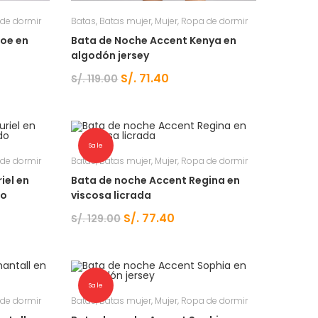
de dormir
Batas
,
Batas mujer
,
Mujer
,
Ropa de dormir
loe en
Bata de Noche Accent Kenya en
algodón jersey
S/.
71.40
S/.
119.00
Sale
de dormir
Batas
,
Batas mujer
,
Mujer
,
Ropa de dormir
iel en
Bata de noche Accent Regina en
do
viscosa licrada
S/.
77.40
S/.
129.00
Sale
de dormir
Batas
,
Batas mujer
,
Mujer
,
Ropa de dormir