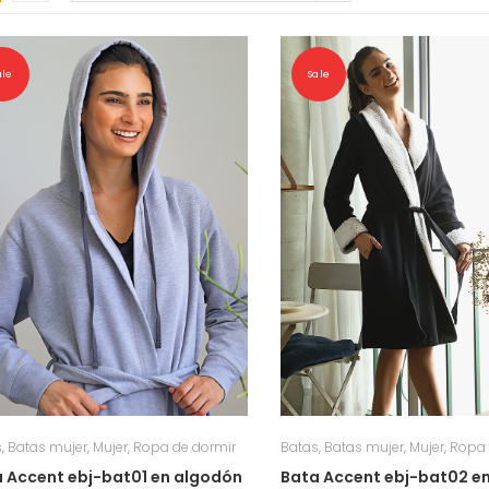
ale
Sale
s
,
Batas mujer
,
Mujer
,
Ropa de dormir
Batas
,
Batas mujer
,
Mujer
,
Ropa 
 Accent ebj-bat01 en algodón
Bata Accent ebj-bat02 e