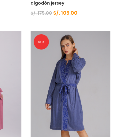
algodón jersey
S/.
105.00
S/.
175.00
Sale