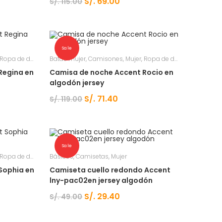
S/.
69.00
S/.
115.00
Sale
Ropa de dormir
Batas mujer
,
Camisones
,
Mujer
,
Ropa de dormir
Regina en
Camisa de noche Accent Rocio en
algodón jersey
S/.
71.40
S/.
119.00
Sale
Ropa de dormir
Básicos
,
Camisetas
,
Mujer
Sophia en
Camiseta cuello redondo Accent
lny-pac02en jersey algodón
S/.
29.40
S/.
49.00