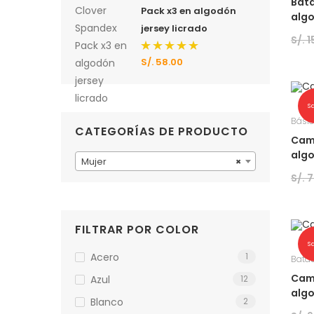
Bata
Pack x3 en algodón
algo
jersey licrado
S/.
1
S/.
58.00
Valorado
con
5.00
de 5
S
Bási
CATEGORÍAS DE PRODUCTO
Cami
algo
Mujer
×
S/.
7
FILTRAR POR COLOR
S
Acero
1
Batas
Cami
Azul
12
algo
Blanco
2