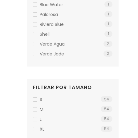
Blue Water
1
Palorosa
1
Riviera Blue
1
Shell
1
Verde Agua
2
Verde Jade
2
FILTRAR POR TAMAÑO
S
54
M
54
L
54
XL
54