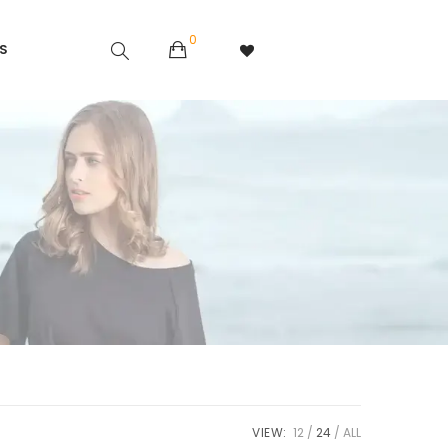
0
S
VIEW:
12
24
ALL