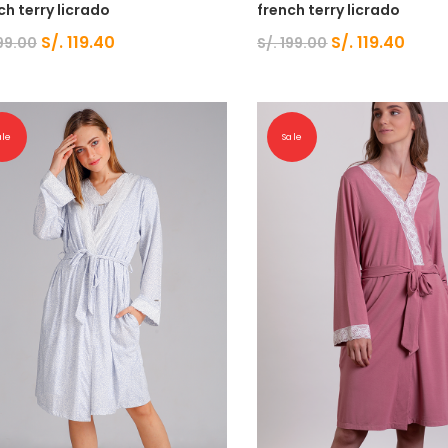
ch terry licrado
french terry licrado
S/.
119.40
S/.
119.40
99.00
S/.
199.00
ale
Sale