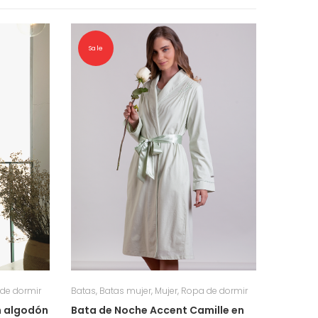
Sale
de dormir
Batas
,
Batas mujer
,
Mujer
,
Ropa de dormir
n algodón
Bata de Noche Accent Camille en