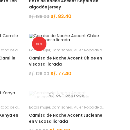
ntall en
Bata de noche Accent Sophia en
algodón jersey
S/.
83.40
S/.
139.00
Sale
Ropa de dormir
Batas mujer
,
Camisones
,
Mujer
,
Ropa de dormir
Camille
Camisa de Noche Accent Chloe en
viscosa licrada
S/.
77.40
S/.
129.00
OUT OF STOCK
Ropa de dormir
Batas mujer
,
Camisones
,
Mujer
,
Ropa de dormir
Kenya en
Camisa de Noche Accent Lucienne
en viscosa licrada