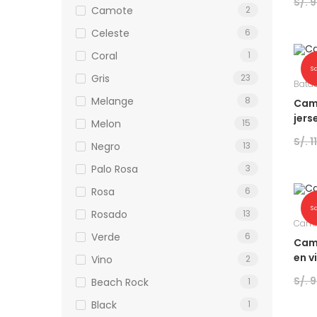
S/.
9
Camote
2
Celeste
6
Coral
1
S
Gris
23
Batas
Melange
8
Cami
jer
Melon
15
S/.
1
Negro
13
Palo Rosa
3
Rosa
6
S
Rosado
13
Cami
Verde
6
Cami
en v
Vino
2
S/.
9
Beach Rock
1
Black
1