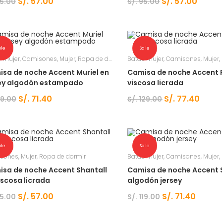
S/.
57.00
S/.
57.00
5.00
S/.
95.00
ale
Sale
 mujer
,
Camisones
,
Mujer
,
Ropa de dormir
Batas mujer
,
Camisones
,
Mujer
,
sa de noche Accent Muriel en
Camisa de noche Accent 
sey algodón estampado
viscosa licrada
S/.
71.40
S/.
77.40
19.00
S/.
129.00
ale
Sale
sones
,
Mujer
,
Ropa de dormir
Batas mujer
,
Camisones
,
Mujer
,
sa de noche Accent Shantall
Camisa de noche Accent 
iscosa licrada
algodón jersey
S/.
57.00
S/.
71.40
5.00
S/.
119.00