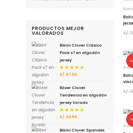
Bata
Bata
jer
PRODUCTOS MEJOR
VALORADOS
S/.
1
Bikini Clover Clásico
Pack x7 en algodón
jersey
S
Bata
S/.
87.00
Valorado
Bata
con
5.00
visc
de 5
Bóxer Clover
S/.
1
Tendencia en algodón
jersey licrado
S/.
30.90
Valorado
S
con
5.00
de 5
Bata
Bikini Clover Spandex