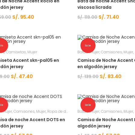
 de Noche Accent Rocio en
Bata de noche Accent Sha
dón jersey
viscosa licrada
S/.
95.40
S/.
71.40
59.00
S/.
119.00
ale
Sale
cos
,
Camisetas
,
Mujer
Batas mujer
,
Camisones
,
Mujer
,
seta Accent skn-pal05 en
Camisa de Noche Accent 
dón jersey
en algodón jersey
S/.
47.40
S/.
83.40
9.00
S/.
139.00
ale
Sale
 mujer
,
Camisones
,
Mujer
,
Ropa de dormir
Batas mujer
,
Camisones
,
Mujer
,
sa de noche Accent DOTS en
Camisa de Noche Accent 
dón jersey
algodón jersey