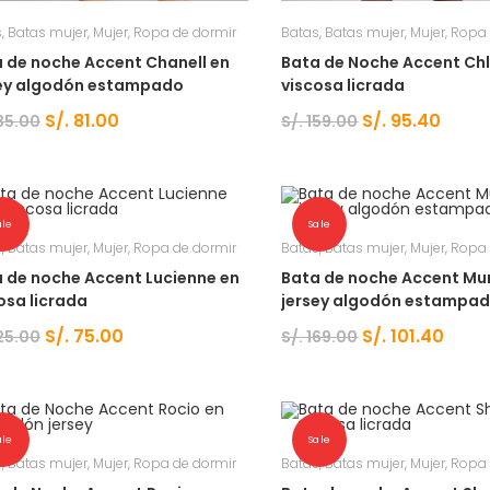
s
,
Batas mujer
,
Mujer
,
Ropa de dormir
Batas
,
Batas mujer
,
Mujer
,
Ropa 
 de noche Accent Chanell en
Bata de Noche Accent Ch
sey algodón estampado
viscosa licrada
S/.
81.00
S/.
95.40
35.00
S/.
159.00
ale
Sale
s
,
Batas mujer
,
Mujer
,
Ropa de dormir
Batas
,
Batas mujer
,
Mujer
,
Ropa 
 de noche Accent Lucienne en
Bata de noche Accent Mur
osa licrada
jersey algodón estampa
S/.
75.00
S/.
101.40
25.00
S/.
169.00
ale
Sale
s
,
Batas mujer
,
Mujer
,
Ropa de dormir
Batas
,
Batas mujer
,
Mujer
,
Ropa 