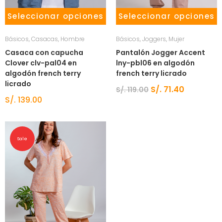
Seleccionar opciones
Seleccionar opciones
Básicos
,
Casacas
,
Hombre
Básicos
,
Joggers
,
Mujer
Casaca con capucha
Pantalón Jogger Accent
Clover clv-pal04 en
lny-pbl06 en algodón
algodón french terry
french terry licrado
licrado
S/.
71.40
S/.
119.00
S/.
139.00
Sale