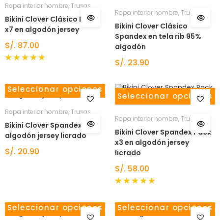
Ropa interior hombre
,
Trusas
Ropa interior hombre
,
Trusas
Bikini Clover Clásico Pack
Bikini Clover Clásico
x7 en algodón jersey
Spandex en tela rib 95%
S/.
87.00
algodón
S/.
23.90
Valorado
con
5.00
de 5
Seleccionar opciones
Seleccionar opciones
Ropa interior hombre
,
Trusas
Ropa interior hombre
,
Trusas
Bikini Clover Spandex en
Bikini Clover Spandex Pack
algodón jersey licrado
x3 en algodón jersey
S/.
20.90
licrado
S/.
58.00
Valorado
con
5.00
Seleccionar opciones
Seleccionar opciones
de 5