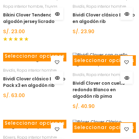
Ropa interior hombre
,
Trusas
Bividís
,
Ropa interior hombre
Bikini Clover Tendencia en
Bividí Clover clásico Blanco
algodón jersey licrado
en algodón rib
S/.
23.00
S/.
23.90
Valorado
con
5.00
Seleccionar opciones
de 5
Seleccionar opciones
Bividís
,
Ropa interior hombre
Bividís
,
Ropa interior hombre
Bividí Clover clásico Blanco
BividÍ Clover con cuello
Pack x3 en algodón rib
redondo Blanco en
S/.
63.00
algodón rib pima
S/.
40.90
Seleccionar opciones
Seleccionar opciones
Bóxers
,
Ropa interior hombre