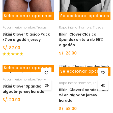
Seleccionar opciones
Seleccionar opciones
Ropa interior hombre
,
Trusas
Ropa interior hombre
,
Trusas
Bikini Clover Clásico Pack
Bikini Clover Clásico
x7 en algodón jersey
Spandex en tela rib 95%
algodón
S/.
87.00
S/.
23.90
Valorado
con
5.00
Seleccionar opciones
de 5
Seleccionar opciones
Ropa interior hombre
,
Trusas
Ropa interior hombre
,
Trusas
Bikini Clover Spandex en
Bikini Clover Spandex Pack
algodón jersey licrado
x3 en algodón jersey
S/.
20.90
licrado
S/.
58.00