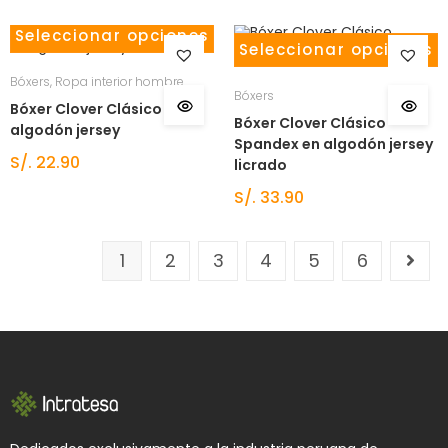
Seleccionar opciones
Seleccionar opciones
Bóxers
,
Ropa interior hombre
Bóxers
Bóxer Clover Clásico en
Bóxer Clover Clásico
algodón jersey
Spandex en algodón jersey
S/.
22.90
licrado
S/.
33.90
1
2
3
4
5
6