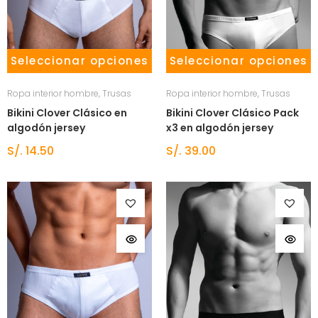
Seleccionar opciones
Seleccionar opciones
Ropa interior hombre
,
Trusas
Ropa interior hombre
,
Trusas
Bikini Clover Clásico en
Bikini Clover Clásico Pack
algodón jersey
x3 en algodón jersey
S/.
14.50
S/.
39.00