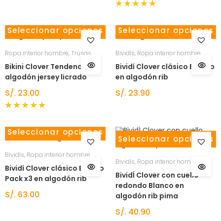
Valorado
con
5.00
Seleccionar opciones
Seleccionar opciones
de 5
Ropa interior hombre
,
Trusas
Bividís
,
Ropa interior hombre
Bikini Clover Tendencia en
Bividí Clover clásico Blanco
algodón jersey licrado
en algodón rib
S/.
23.00
S/.
23.90
Valorado
con
5.00
Seleccionar opciones
de 5
Seleccionar opciones
Bividís
,
Ropa interior hombre
Bividís
,
Ropa interior hombre
Bividí Clover clásico Blanco
BividÍ Clover con cuello
Pack x3 en algodón rib
redondo Blanco en
S/.
63.00
algodón rib pima
S/.
40.90