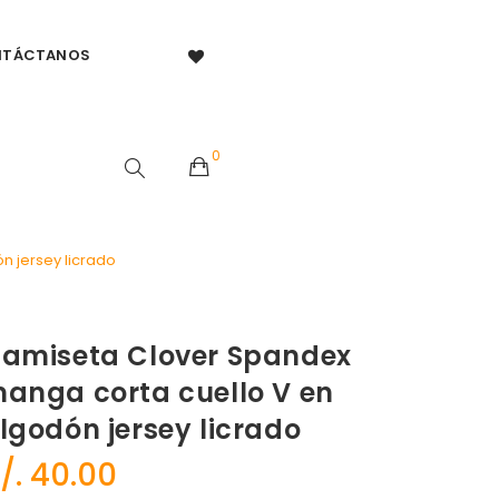
NTÁCTANOS
ello V en algodón
0
 jersey licrado
amiseta Clover Spandex
anga corta cuello V en
lgodón jersey licrado
/.
40.00