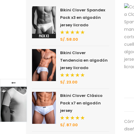
Bikini Clover Spandex
Pack x3 en algodón
jersey licrado
S/.
58.00
Valorado
con
5.00
de 5
Bikini Clover
Tendencia en algodón
jersey licrado
S/.
23.00
Valorado
con
5.00
de 5
Bikini Clover Clásico
Pack x7 en algodón
jersey
Cómo
S/.
87.00
Valorado
dise
con
5.00
de 5