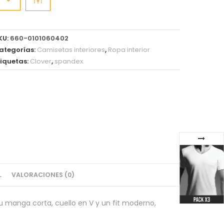
KU:
660-0101060402
ategorías:
Camisetas interiores
,
Ropa interior
tiquetas:
Clover
,
spandex
L
VALORACIONES (0)
u manga corta, cuello en V y un fit moderno,