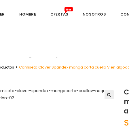
ER
HOMBRE
OFERTAS
NOSOTROS
CO
Spandex manga corta cu
jersey licrado
oductos
Camiseta Clover Spandex manga corta cuello V en algodón
C
m
🔍
a
S