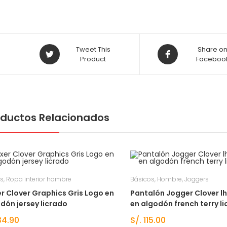
Tweet This
Share o
Product
Faceboo
oductos Relacionados
s
,
Ropa interior hombre
Básicos
,
Hombre
,
Joggers
r Clover Graphics Gris Logo en
Pantalón Jogger Clover l
dón jersey licrado
en algodón french terry l
4.90
S/.
115.00