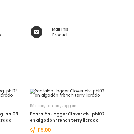
n
Mail This
k
Product
Básicos
,
Hombre
,
Joggers
hg-pbl03
Pantalón Jogger Clover clv-pbl02
icrado
en algodón french terry licrado
S/.
115.00