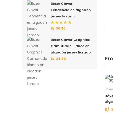
Bóxer Clover
Tendencia en algodón
jersey licrado
S/.
30.90
Valorado
con
5.00
de 5
Bóxer Clover Graphics
Camuflado Blanco en
algodón jersey licrado
Pr
S/.
34.90
Bóxer
Bóxe
algo
S/.
3