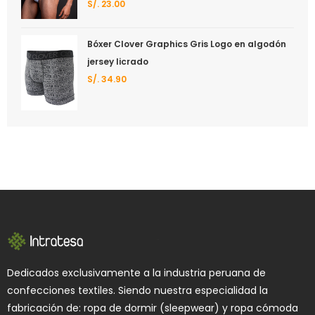
S/.
23.00
Valorado
con
5.00
de 5
Bóxer Clover Graphics Gris Logo en algodón
jersey licrado
S/.
34.90
Dedicados exclusivamente a la industria peruana de
confecciones textiles. Siendo nuestra especialidad la
fabricación de: ropa de dormir (sleepwear) y ropa cómoda