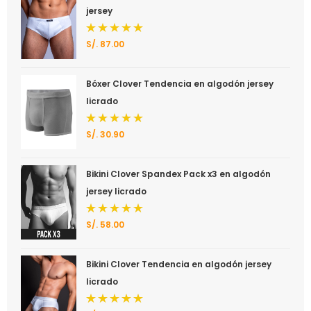
jersey
S/.
87.00
Valorado
con
5.00
de 5
Bóxer Clover Tendencia en algodón jersey
licrado
S/.
30.90
Valorado
con
5.00
de 5
Bikini Clover Spandex Pack x3 en algodón
jersey licrado
S/.
58.00
Valorado
con
5.00
de 5
Bikini Clover Tendencia en algodón jersey
licrado