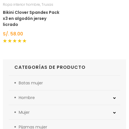
Ropa interior hombre
,
Trusas
Bikini Clover Spandex Pack
x3 en algodón jersey
licrado
S/.
58.00
Valorado
con
5.00
de 5
CATEGORÍAS DE PRODUCTO
Batas mujer
Hombre
Mujer
Pijamas mujer