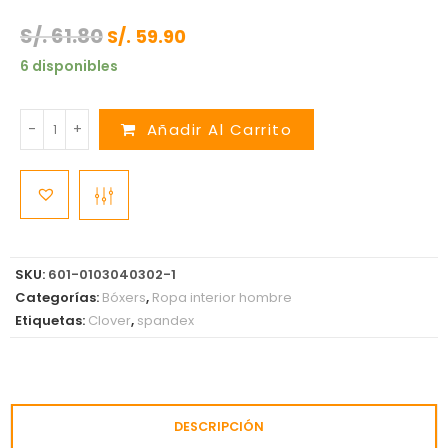
S/.
61.80
S/.
59.90
6 disponibles
-
+
Añadir Al Carrito
SKU:
601-0103040302-1
Categorías:
Bóxers
,
Ropa interior hombre
Etiquetas:
Clover
,
spandex
DESCRIPCIÓN